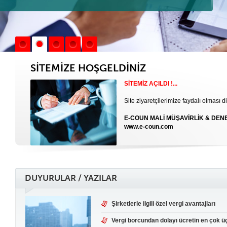
SİTEMİZE HOŞGELDİNİZ
SİTEMİZ AÇILDI !...
Site ziyaretçilerimize faydalı olması di
E-COUN MALİ MÜŞAVİRLİK & DENE
www.e-coun.com
DUYURULAR / YAZILAR
Şirketlerle ilgili özel vergi avantajları
Vergi borcundan dolayı ücretin en çok üçt